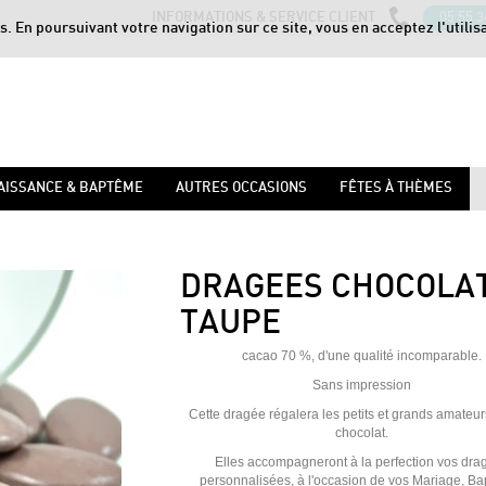
INFORMATIONS & SERVICE CLIENT
05 55 3
s. En poursuivant votre navigation sur ce site, vous en acceptez l'utilis
AISSANCE & BAPTÊME
AUTRES OCCASIONS
FÊTES À THÈMES
DRAGEES CHOCOLA
TAUPE
cacao 70 %, d'une qualité incomparable.
Sans impression
Cette dragée régalera les petits et grands amateu
chocolat.
Elles accompagneront à la perfection vos dra
personnalisées, à l'occasion de vos Mariage, B