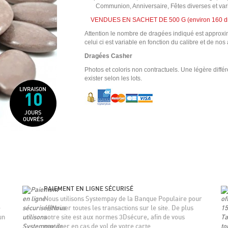
Communion, Anniversaire, Fêtes diverses et vari
VENDUES EN SACHET DE 500 G (environ 160 d
Attention le nombre de dragées indiqué est approxim
celui ci est variable en fonction du calibre et de nos
Dragées Casher
Photos et coloris non contractuels. Une légère diffé
exister selon les lots.
LIVRAISON
10
JOURS
OUVRÉS
PAIEMENT EN LIGNE SÉCURISÉ
Nous utilisons Systempay de la Banque Populaire pour
e
sécuriser toutes les transactions sur le site. De plus
un
notre site est aux normes 3Dsécure, afin de vous
protéger en cas de vol de votre carte.