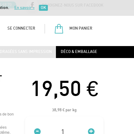
4 49 70
REJOIGNEZ-NOUS SUR FACEBOOK
ation.
En savoir +
OK
SE CONNECTER
MON PANIER
DRAGÉES SANS IMPRESSION
DÉCO & EMBALLAGE
T
19,50 €
38,98 €
par kg
rs de bon
gées
-
+
aptême,