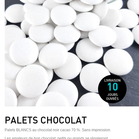
LIVRAISON
10
JOURS
OUVRÉS
PALETS CHOCOLAT
Palets BLANCS au chocolat noir cacao 70 %. Sans impression.
Les amateurs de bon chocolat, petits ou grands se régaleront.